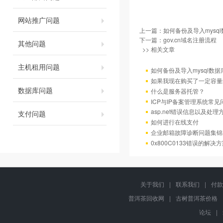
网站推广问题
上一篇：
如何备份及导入mysql
下一篇：
gov.cn域名注册流程
其他问题
>> 相关文章
主机租用问题
如何备份及导入mysql数据
如果我现在购买了一定容量
数据库问题
什么是服务器托管？
ICP与IP备案管理系统常
asp.net错误信息以及处理
支付问题
如何进行在线支付
企业邮箱故障诊断问题集锦
0x800C0133错误的解决
关于我们
|
联系我们
|
付款
普洱茶回收网
|
古树普洱茶价格
论坛
|