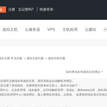
注册
忘记密码?
快捷登录:
虚拟主机
云服务器
VPS
主机租用
云建站
域名注册-常见问题
→
虚拟主机问题
→ 虚拟主机问题
如何将域名和虚拟主机绑定？
时在我司注册域名和虚拟主机，我司系统会自动解析并绑定。
后还注册了其他域名，也要绑定到原来的主机上，操作办法如下：
管理中心，点业务管理，域名服务，点DNS解析管理，添加ip，增加www记录，指向
后在虚拟主机管理中心>域名绑定，输入要绑定的域名，点添加。 如果您的域名是在其