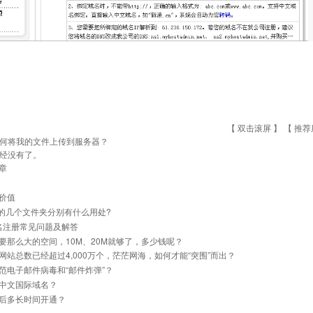
【 双击滚屏 】 【
推荐
何将我的文件上传到服务器？
经没有了。
章
价值
里的几个文件夹分别有什么用处?
名注册常见问题及解答
要那么大的空间，10M、20M就够了，多少钱呢？
网站总数已经超过4,000万个，茫茫网海，如何才能“突围”而出？
范电子邮件病毒和“邮件炸弹”？
中文国际域名？
后多长时间开通？