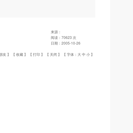
来源：
阅读：
70623
次
日期：
2005-10-26
朋友
】 【
收藏
】 【
打印
】 【
关闭
】 【 字体：
大
中
小
】